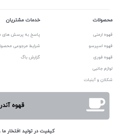
محصولات
خدمات مشتریان
قهوه ارمنی
پاسخ به پرسش های م
قهوه اسپرسو
شرایط مرجوعی محصول
قهوه فوری
گزارش باگ
لوازم جانبی
شکلان و آبنبات
قهوه آندر
كيفيت در توليد افتخار ما