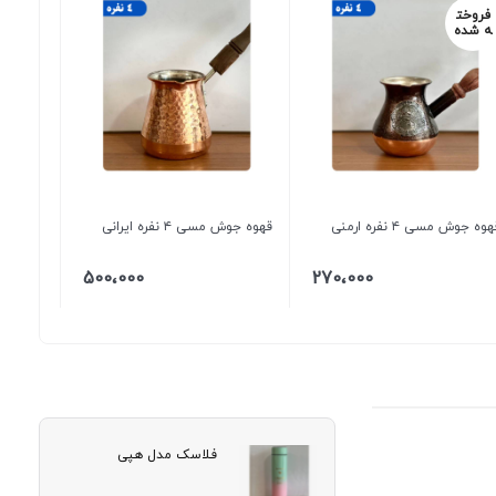
فروخت
ه شده
وه جوش مسی ۴ نفره ارمنی
قهوه جوش مسی ۴ نفره ایرانی
500،000
270،000
فلاسک مدل هپی