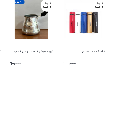
فروخت
فروخت
ه شده
ه شده
فلاسک مدل فشن
قهوه جوش آلومینیومی ۶ نفره
قه
90،000
200،000