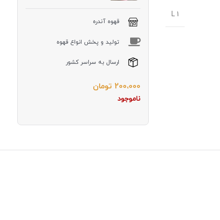
1 L
قهوه آندره
توليد و پخش انواع قهوه
ارسال به سراسر کشور
200،000
تومان
ناموجود