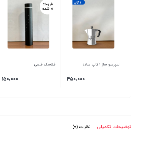
فروخت
ه شده
اسپرسو ساز ۱ کاپ ساده
فلاسک قلمی
150،000
450،000
توضیحات تکمیلی
نظرات (0)