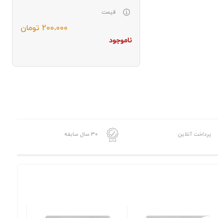
قیمت
200،000
تومان
ناموجود
پرداخت آنلاین
30 سال سابقه