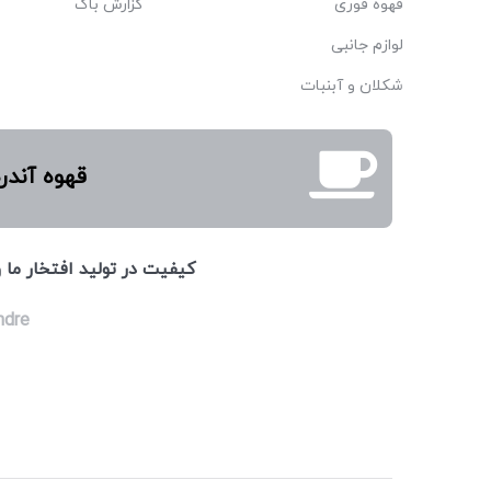
قهوه فوری
گزارش باگ
لوازم جانبی
شکلان و آبنبات
قهوه آندر
كيفيت در توليد افتخار ما
ndre