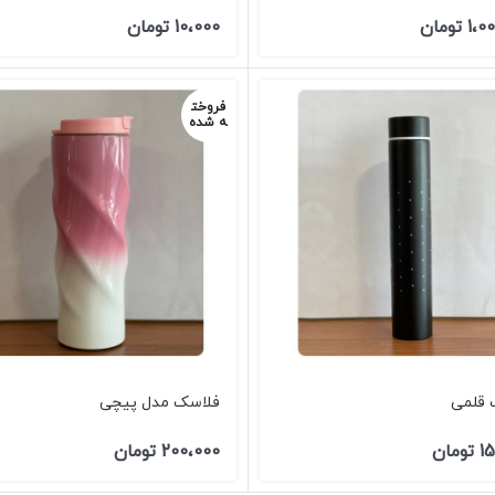
1،0
تومان
10،000
تومان
فروخت
ه شده
 قلمی
فلاسک مدل پیچی
1
تومان
200،000
تومان