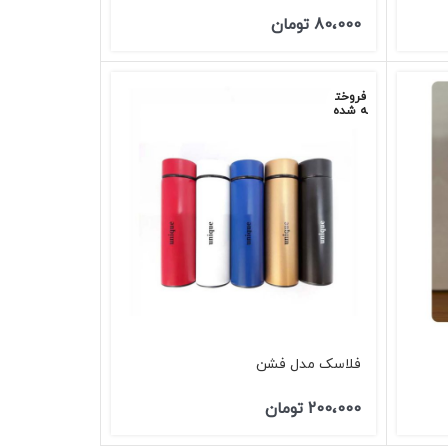
80،000
تومان
فروخت
ه شده
فلاسک مدل فشن
200،000
تومان