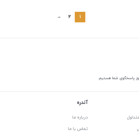
→
2
1
آندره
تداول
درباره ما
تماس با ما