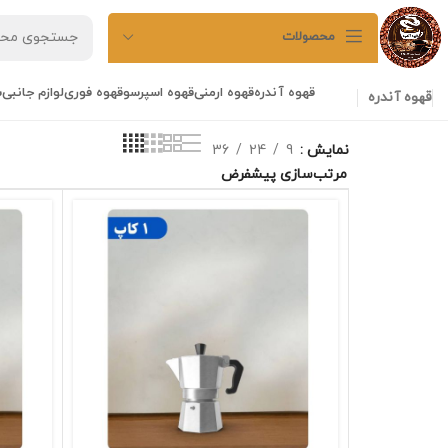
محصولات
قهوه آندره
قهوه ارمنی
قهوه اسپرسو
قهوه فوری
لوازم جانبی
ش
قهوه آندره
نمایش
9
24
36