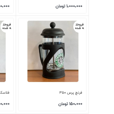
1،000،000
تومان
00،000
فروخت
فروخت
ه شده
ه شده
فرنچ پرس ۳۵۰
فلاسک
150،000
تومان
50،000