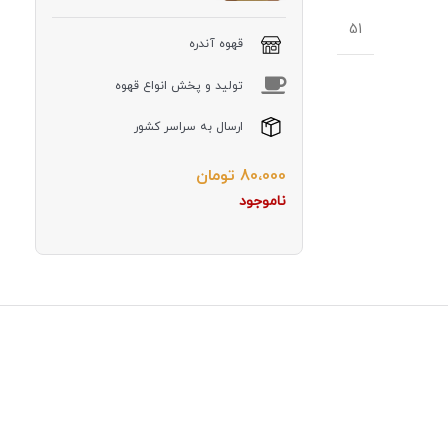
51
قهوه آندره
توليد و پخش انواع قهوه
ارسال به سراسر کشور
80،000
تومان
ناموجود