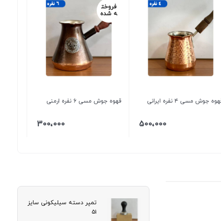
فروخت
ه شده
وه جوش مسی ۴ نفره ایرانی
قهوه جوش مسی ۶ نفره ارمنی
300،000
500،000
تمپر دسته سیلیکونی سایز
۵۱