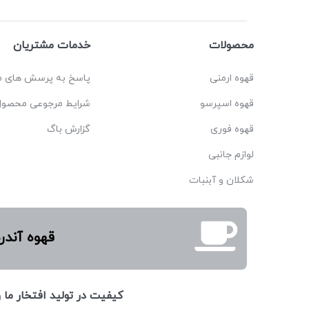
محصولات
خدمات مشتریان
قهوه ارمنی
پاسخ به پرسش های م
قهوه اسپرسو
شرایط مرجوعی محصول
قهوه فوری
گزارش باگ
لوازم جانبی
شکلان و آبنبات
قهوه آندر
كيفيت در توليد افتخار ما