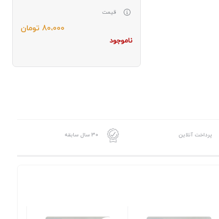
قیمت
80،000
تومان
ناموجود
پرداخت آنلاین
30 سال سابقه