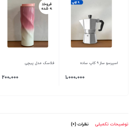
فروخت
ه شده
اسپرسو ساز ۹ کاپ ساده
فلاسک مدل پیچی
200،000
1،000،000
توضیحات تکمیلی
نظرات (0)