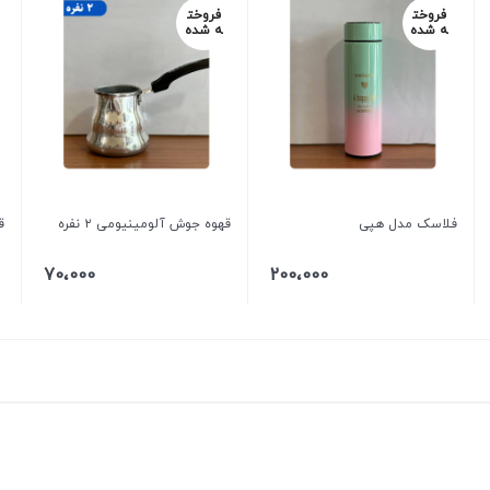
فروخت
فروخت
ه شده
ه شده
فلاسک مدل هپی
قهوه جوش آلومینیومی ۲ نفره
قه
70،000
200،000