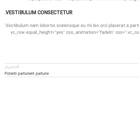
VESTIBULUM CONSECTETUR.
Vestibulum nam lobortis scelerisque eu mi leo orci placerat a part
[vc_separator css=”.vc_custom_1494428989644{margin-bottom: 30px !important;}”][/vc_column][/vc_row][vc_row equal_height=”yes” c
قدیمی‌تر
Potenti parturient parturie
Et vestibulum quis a suspendisse
Decor