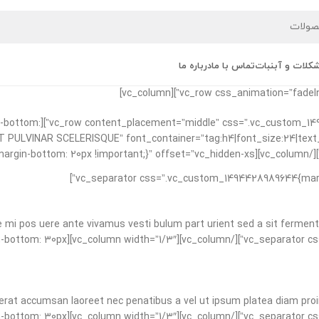
کلات و آبنبات
تماس با ما
درباره ما
91605998{margin-bottom:
 CONSEQUAT PULVINAR SCELERISQUE” font_container=”tag:h4|font_size:24|te
e mi pos uere ante vivamus vesti bulum part urient sed a sit fermen
tom_1494428989644{margin-bottom: 30px
erat accumsan laoreet nec penatibus a vel ut ipsum platea diam proin 
tom_1494428989644{margin-bottom: 30px