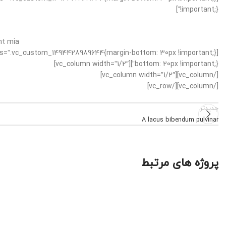
!important;}”]
t mia.
bottom: 20px !important;}”][vc_column width=”1/2″]
[/vc_column][vc_column width=”1/2″]
[/vc_column][/vc_row]
جدیدتر
A lacus bibendum pulvinar
پروژه های مرتبط
Et vestibulum quis a suspendisse
Decor