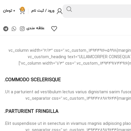
0
ورود / ثبت نام
0
تومان
علاقه مندی
[/vc_column][/vc_row][vc_row content_placement=”middle” css=”.vc_custom_1494491695681{margin-bottom: 6vh !important;}”][vc_column width=”2/3″ css=”.vc_custom_14944
20px !important;}”][vc_custom_heading text=”ULLAMCORPER
COMMODO SCELERISQUE.
Ut a parturient ad vestibulum lectus varius dignistami sarim fusc
[vc_separator css=”.vc_custom_1494428989644{margin-bottom: 30px !important;}”][/vc_column][vc_column width=”1/3″][vc_separator css=”.vc_cus
PARTURIENT FRINGILLA.
Elit suspendisse ut in senectus in vivamus magnis adipiscing plac
[vc_separator css=”.vc_custom_1494428989644{margin-bottom: 30px !important;}”][/vc_column][vc_column width=”1/3″][vc_separator css=”.vc_cus