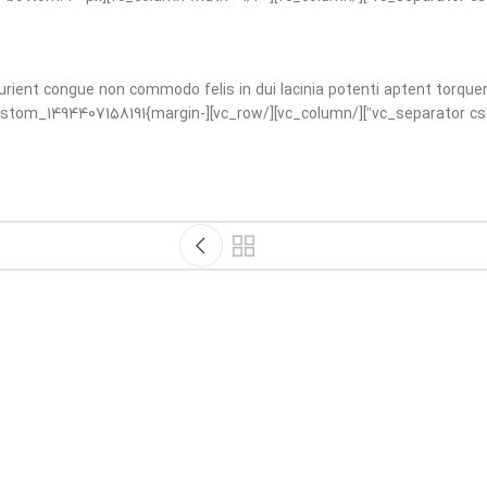
urient congue non commodo felis in dui lacinia potenti aptent torquen
ss_animation=”fadeIn” css=”.vc_custom_1494407158191{margin-
Rhoncus quisque sollicitudin
Decor