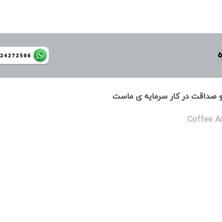
ه
 و صداقت در كار سرمايه ی ماست
Coffee A
طراحی شده توسط :
استودیو زیکو