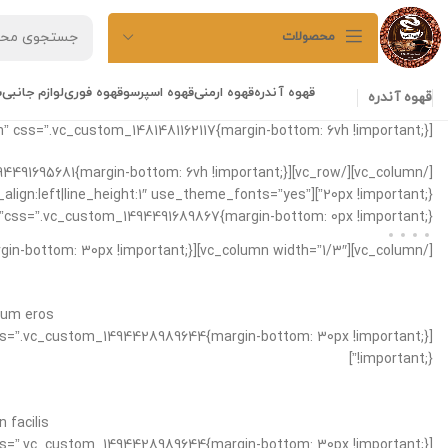
محصولات
قهوه آندره
قهوه ارمنی
قهوه اسپرسو
قهوه فوری
لوازم جانبی
ش
قهوه آندره
[vc_row css_animation=”fadeIn” css=”.vc_custom_1481481162117{margin-bottom: 6vh !important;}”][vc_column]
xt_align:left|line_height:1″ use_theme_fonts=”yes”
css=”.vc_custom_1494491689867{margin-bottom: 0px !important;}”][/vc_column][vc_column width=”1/3″ css=”.vc_custom_1494491744916{margin-bottom: 20px !important;}” offset=”vc_hidden-xs”]
[/vc_column][vc_column width=”1/3″][vc_separator css=”.vc_custom_1494428989644{margin-bottom: 30px !important;}”]
tum eros.
!important;}”]
facilis.