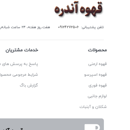
تلفن پشتیبانی:
09124272506
هفت روز هفته، ۲۴ ساعت شبانه‌روز پاسخگوی شما هستیم.
محصولات
خدمات مشتریان
قهوه ارمنی
پاسخ به پرسش های م
قهوه اسپرسو
شرایط مرجوعی محصول
قهوه فوری
گزارش باگ
لوازم جانبی
شکلان و آبنبات