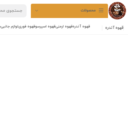
محصولات
قهوه آندره
قهوه ارمنی
قهوه اسپرسو
قهوه فوری
لوازم جانبی
ش
قهوه آندره
Suspendisse quam at vestibulum
Kitchen
Leo uteu ullamcorper
Kitchen