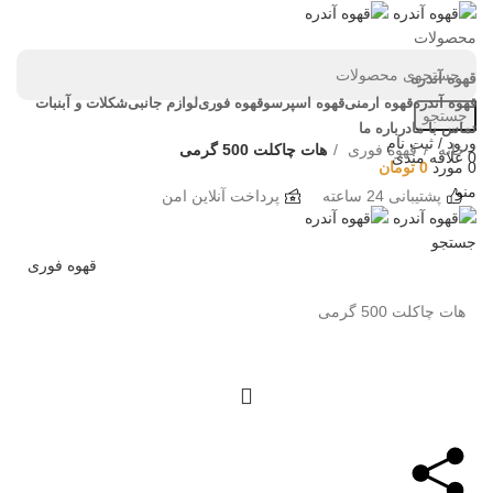
محصولات
قهوه آندره
قهوه آندره
قهوه ارمنی
قهوه اسپرسو
قهوه فوری
لوازم جانبی
شکلات و آبنبات
جستجو
تماس با ما
درباره ما
ورود / ثبت نام
خانه
قهوه فوری
هات چاکلت 500 گرمی
0
علاقه مندی
0
مورد
0
تومان
منو
پشتیبانی 24 ساعته
پرداخت آنلاین امن
جستجو
قهوه فوری
هات چاکلت 500 گرمی