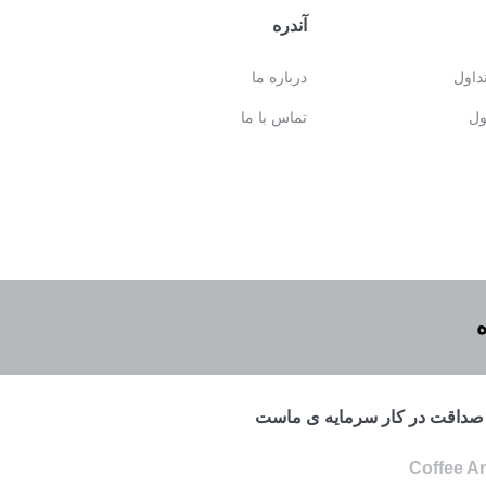
آندره
داول
درباره ما
ل
تماس با ما
ه
 و صداقت در كار سرمايه ی ماست
Coffee A