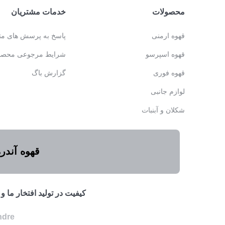
محصولات
خدمات مشتریان
قهوه ارمنی
پاسخ به پرسش های مت
قهوه اسپرسو
شرایط مرجوعی محصو
قهوه فوری
گزارش باگ
لوازم جانبی
شکلان و آبنبات
قهوه آندر
كيفيت در توليد افتخار ما
ndre