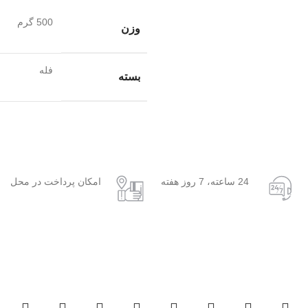
500 گرم
وزن
فله
بسته
24 ساعته، 7 روز هفته
امکان پرداخت در محل