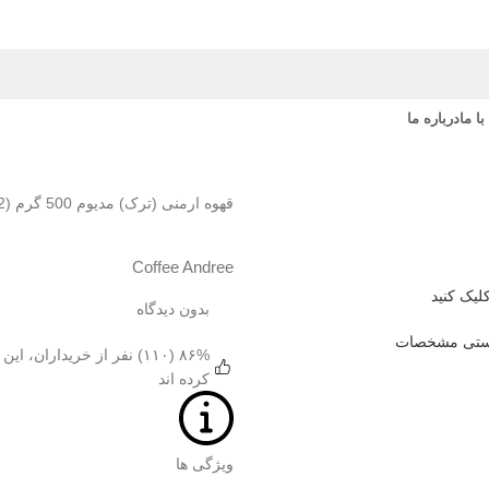
ا ما
درباره ما
قهوه ارمنی (ترک) مدیوم 500 گرم (2بسته)
Coffee Andree
لیک کنید
بدون دیدگاه
ستی مشخصات
۸۶% (۱۱۰) نفر از خریداران، ای
کرده اند
ویژگی ها