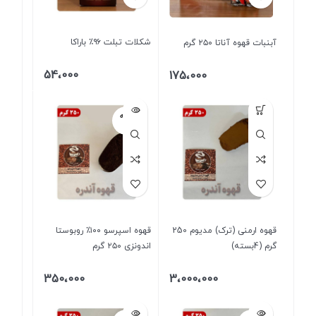
شکلات تبلت ۹۶٪ باراکا
آبنبات قهوه آناتا ۲۵۰ گرم
54،000
175،000
فروخته
شده
قهوه ارمنی (ترک) مدیوم 250
قهوه اسپرسو ۱۰۰٪ روبوستا
گرم (4بسته)
اندونزی ۲۵۰ گرم
350،000
3،000،000