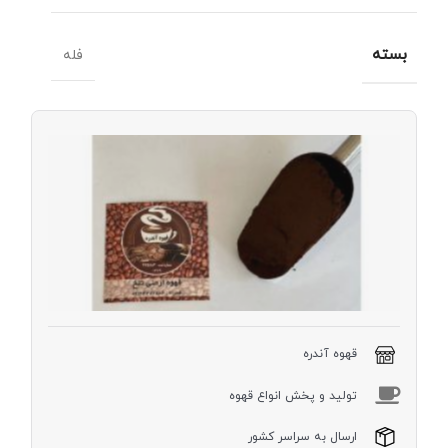
بسته
فله
قهوه
ارمنی
(ترک)
دارک
250
گرم
قهوه آندره
توليد و پخش انواع قهوه
ارسال به سراسر کشور