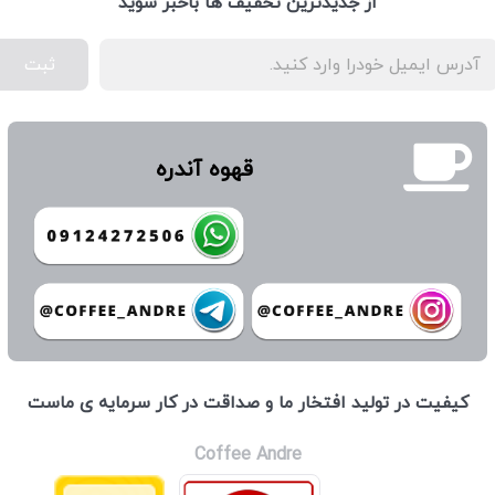
از جدیدترین تخفیف ها باخبر شوید
ثبت
قهوه آندره
كيفيت در توليد افتخار ما و صداقت در كار سرمايه ی ماست
Coffee Andre