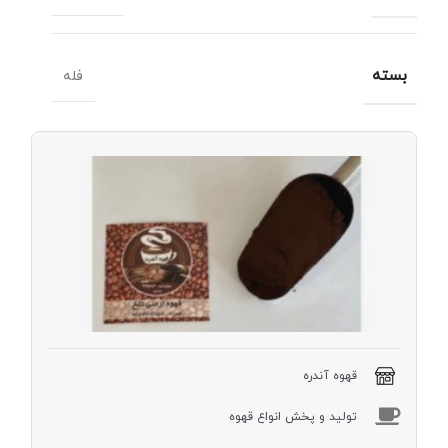
بسته
فله
قهوه
ارمنی
دارک
(ترک)
۵۰۰
گرم
قهوه آندره
توليد و پخش انواع قهوه