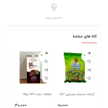
30 سال سابقه
کالا های مشابه
فروخته
فروخته
شده
شده
آبنبات استیک زنجبیلی آناتا
شکلات تبلت ۸۴٪ باراکا
40،000
10،000