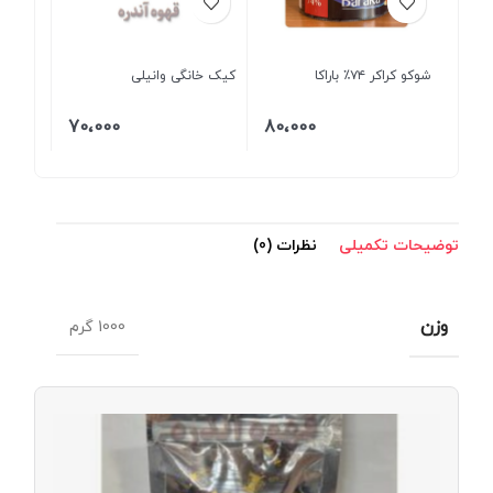
شوکو کراکر ۷۴٪ باراکا
کیک خانگی وانیلی
70،000
80،000
توضیحات تکمیلی
نظرات (0)
وزن
1000 گرم
شکلا
دوسرپ
شیری
با