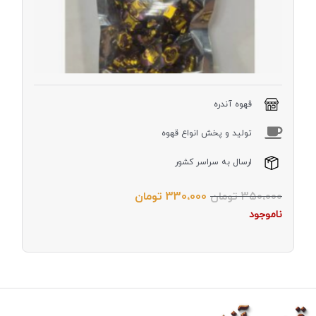
گرم
قهوه آندره
توليد و پخش انواع قهوه
ارسال به سراسر کشور
350،000
تومان
330،000
تومان
ناموجود