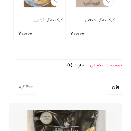
کیک خانگی شکلاتی
کیک خانگی گردویی
70،000
70،000
توضیحات تکمیلی
نظرات (0)
وزن
400 گرم
شکلا
دوسرپ
تلخ بار
۴۰۰