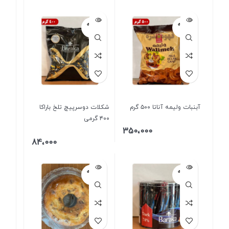
فروخته
فروخته
شده
شده
آبنبات ولیمه آناتا ۵۰۰ گرم
شکلات دوسرپیچ تلخ باراکا
۴۰۰ گرمی
350،000
84،000
فروخته
فروخته
شده
شده