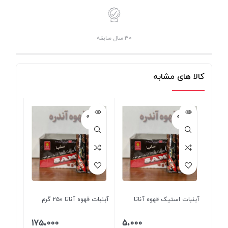
30 سال سابقه
کالا های مشابه
فروخته
فروخته
شده
شده
آبنبات استیک قهوه آناتا
آبنبات قهوه آناتا ۲۵۰ گرم
175،000
5،000