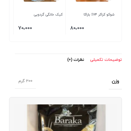
شوکو کراکر ۷۴٪ باراکا
کیک خانگی گردویی
70،000
80،000
توضیحات تکمیلی
نظرات (0)
وزن
200 گرم
دو
سرپی
شیری
۲۰۰
گرمی