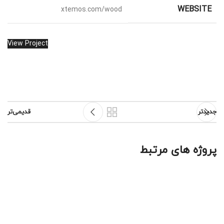
WEBSITE
xtemos.com/wood
View Project
جدیدتر
قدیمی‌تر
پروژه های مرتبط
Venenatis nam phasellus
Lighting