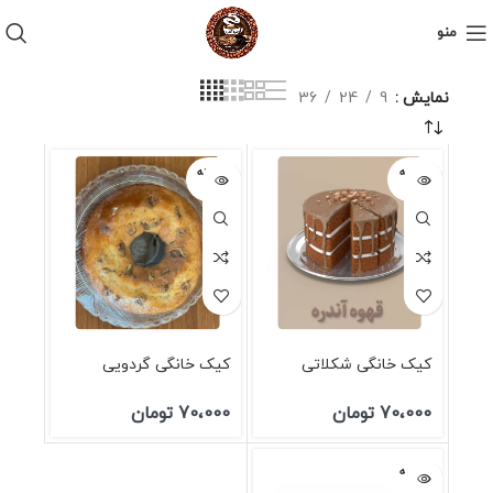
منو
نمایش
9
24
36
فروخته
فروخته
شده
شده
کیک خانگی شکلاتی
کیک خانگی گردویی
70،000
تومان
70،000
تومان
فروخته
شده