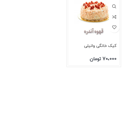
کیک خانگی وانیلی
70،000
تومان