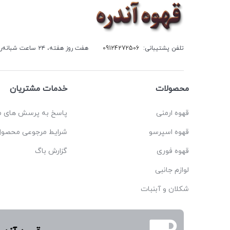
تلفن پشتیبانی:
09124272506
هفت روز هفته، ۲۴ ساعت شبانه‌روز پاسخگوی شما هستیم.
محصولات
خدمات مشتریان
قهوه ارمنی
پاسخ به پرسش های م
قهوه اسپرسو
شرایط مرجوعی محصول
قهوه فوری
گزارش باگ
لوازم جانبی
شکلان و آبنبات