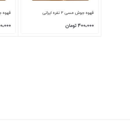
قهوه جوش مسی ۲ نفره ایرانی
قهوه جوش م
400،000
تومان
0،000