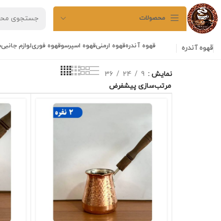
محصولات
قهوه آندره
قهوه ارمنی
قهوه اسپرسو
قهوه فوری
لوازم جانبی
ش
قهوه آندره
نمایش
9
24
36