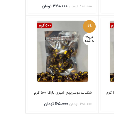
370،000
تومان
400،000
تومان
-6%
فروخت
ه شده
شکلات دوسرپیچ شیری باراکا ۵۰۰ گرم
165،000
تومان
175،000
تومان