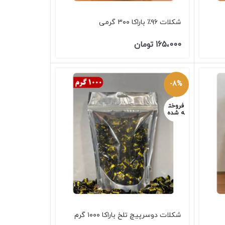
شکلات ۹۶٪ باراکا ۳۰۰ گرمی
165،000
تومان
-8%
فروخت
ه شده
شکلات دوسرپیچ تلخ باراکا ۱۰۰۰ گرم