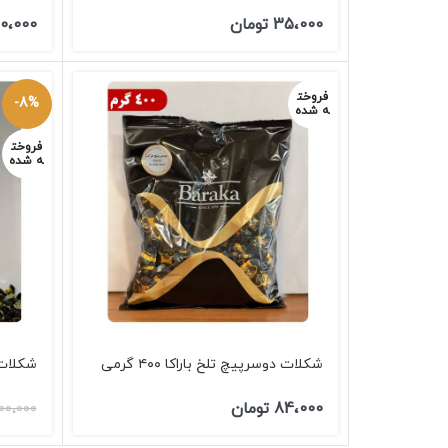
35،000
تومان
0،000
فروخت
-8%
ه شده
فروخت
ه شده
شکلات دوسرپیچ تلخ باراکا ۴۰۰ گرمی
شکلات دو
84،000
تومان
00،000