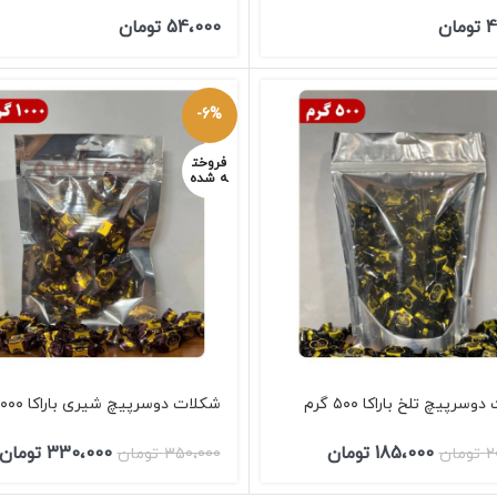
4
تومان
54،000
تومان
-6%
فروخت
ه شده
سرپیچ تلخ باراکا ۵۰۰ گرم
شکلات دوسرپیچ شیری باراکا ۱۰۰۰ گرم
185،000
تومان
330،000
تومان
2
تومان
350،000
تومان