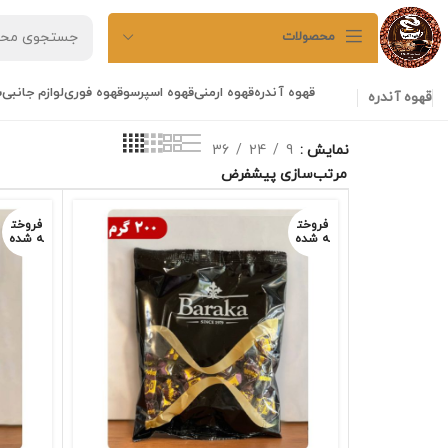
محصولات
قهوه آندره
قهوه ارمنی
قهوه اسپرسو
قهوه فوری
لوازم جانبی
ش
قهوه آندره
نمایش
9
24
36
فروخت
فروخت
ه شده
ه شده