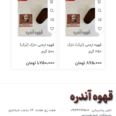
قهوه ارمنی (ترک) دارک
قهوه ارمنی دارک (ترک)
250 گرم
۵۰۰ گرم
875،000
تومان
1،750،000
تومان
تلفن پشتیبانی:
09124272506
|
هفت روز هفته، ۲۴ ساعت شبانه‌روز
پاسخگوی شما هستیم.