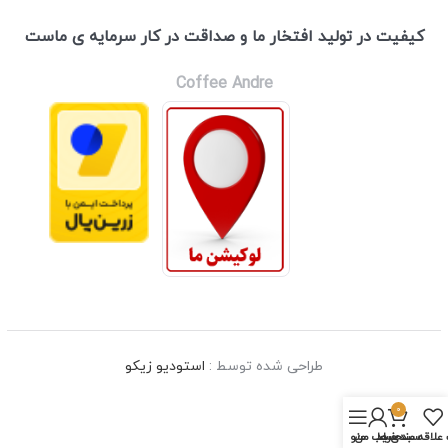
كيفيت در توليد افتخار ما و صداقت در كار سرمايه ی ماست
Coffee Andre
طراحی شده توسط :
استودیو زیکو
0
علاقه مندی ها
سبد خرید
حساب من
منو