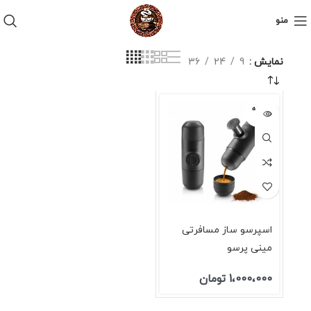
منو
نمایش
9
24
36
فروخته
شده
اسپرسو ساز مسافرتی
مینی پرسو
1،000،000
تومان