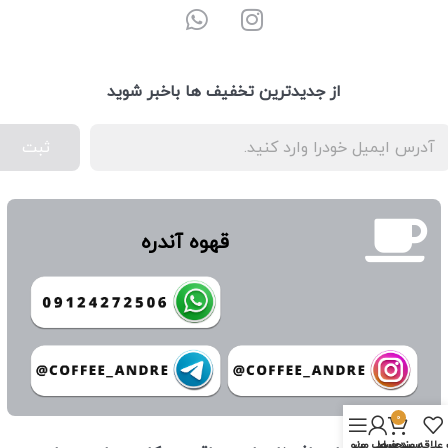
از جدیدترین تخفیف ها باخبر شوید
ثبت
قهوه آندره
0
علاقه مندی ها
سبد خرید
حساب من
منو