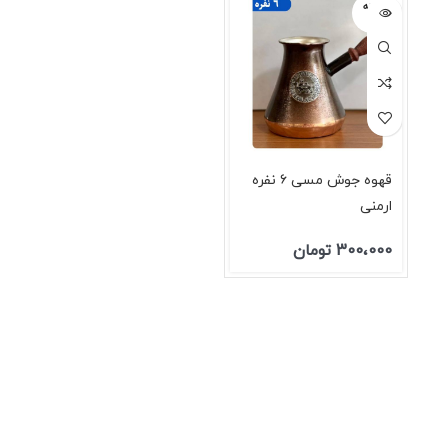
فروخته
شده
قهوه جوش مسی ۶ نفره
ارمنی
300،000
تومان