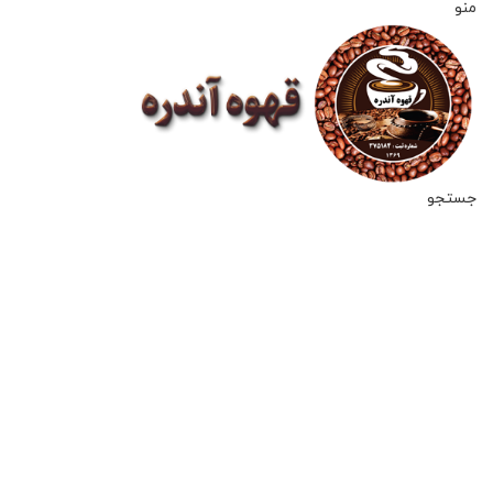
منو
جستجو