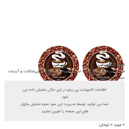
قهوه آندره
قهوه آندره
قهوه ارمنی
قهوه اسپرسو
قهوه فوری
لوازم جانبی
شکلات و آبنبات
تماس با ما
درباره ما
0
علاقه مندی
اطلاعات کامپوننت پِی زیتو در این مکان نمایش داده می
محصولات
شود.
شما می توانید توسط مدیریت این منو، نحوه نمایش ماژول
های این صفحه را تعیین نمایید.
جستجو
ورود / ثبت نام
0
مورد
0
تومان