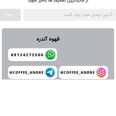
از جدیدترین تخفیف ها باخبر شوید
ثبت
قهوه آندره
كيفيت در توليد افتخار ما و صداقت در كار سرمايه ی ماست
Coffee Andre